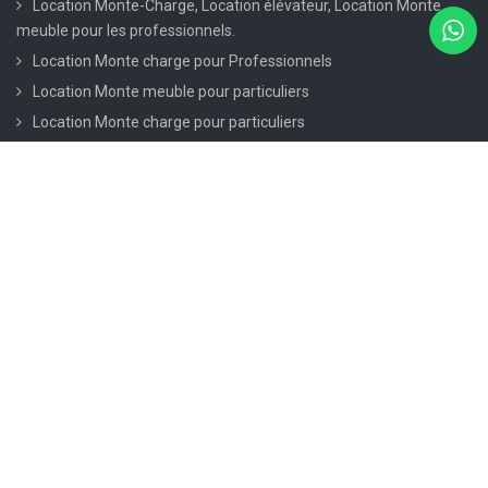
Location Monte-Charge, Location élévateur, Location Monte
meuble pour les professionnels.
Location Monte charge pour Professionnels
Location Monte meuble pour particuliers
Location Monte charge pour particuliers
CONTACTEZ NOUS
TOP
24 Rue Alexandre Antonini, 92110 Clichy, France
47 Bd de Courcelles, 75008 Paris
01 80 88 25 28
contact@giralift.com
HORAIRES DE TRAVAIL
Du Lundi au Samedi de 7h00 à 20h00